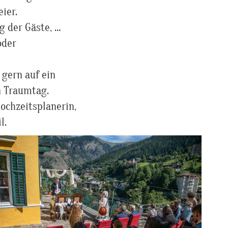
ier.
 der Gäste, …
oder
 gern auf ein
n Traumtag.
ochzeitsplanerin,
l.