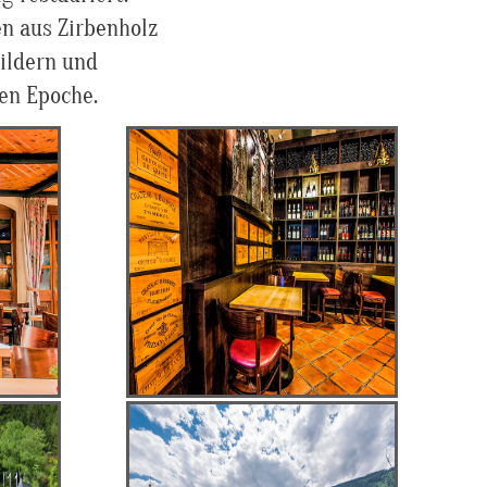
en aus Zirbenholz
ildern und
en Epoche.
Restaurant Lutter
W
& Wegner
Exkl
Klassiker der
österreichischen
Lu
Küche
Sonnenterrasse
B