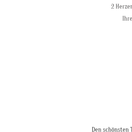
2 Herze
Ihr
Den schönsten T