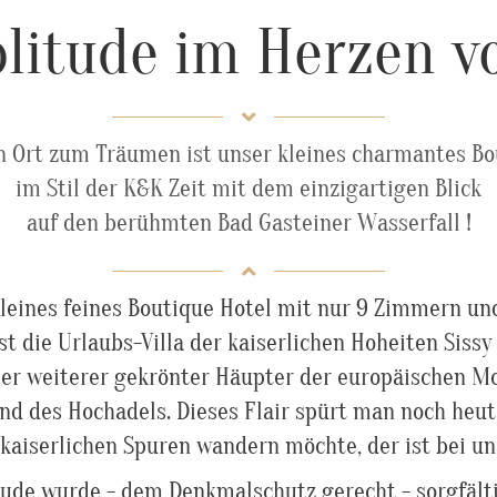
Solitude im Herzen v
n Ort zum Träumen ist unser kleines charmantes Bo
im Stil der K&K Zeit mit dem einzigartigen Blick
auf den berühmten Bad Gasteiner Wasserfall !
leines feines Boutique Hotel mit nur 9 Zimmern un
st die Urlaubs-Villa der kaiserlichen Hoheiten Sissy
ler weiterer gekrönter Häupter der europäischen M
nd des Hochadels. Dieses Flair spürt man noch heut
 kaiserlichen Spuren wandern möchte, der ist bei uns
itude wurde - dem Denkmalschutz gerecht - sorgfälti