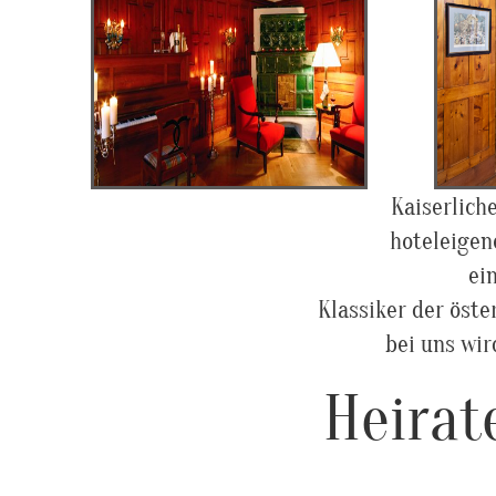
S
"it's t
kaiserl
Kaiserlich
hoteleigen
ei
Klassiker der öste
bei uns wir
Heirat