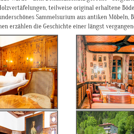
Holzvertäfelungen, teilweise original erhaltene Böd
underschönes Sammelsurium aus antiken Möbeln, B
nen erzählen die Geschichte einer längst vergangen
 Villa
Kaiserzimmer
 mit Charme
Doppelzimmer
l der K&K
Kaiserzeit
archie
Suiten