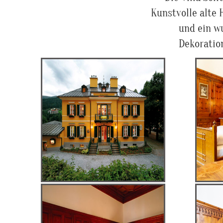
Kunstvolle alte 
und ein w
Dekoratio
Die
ein Haus
& Sti
Mon