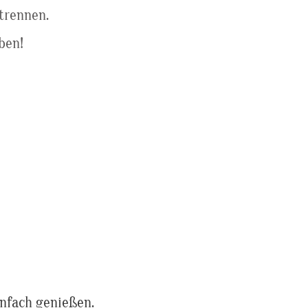
trennen.
ben!
infach genießen.