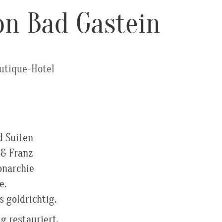
on Bad Gastein
utique-Hotel
d Suiten
 & Franz
onarchie
e.
 goldrichtig.
g restauriert.