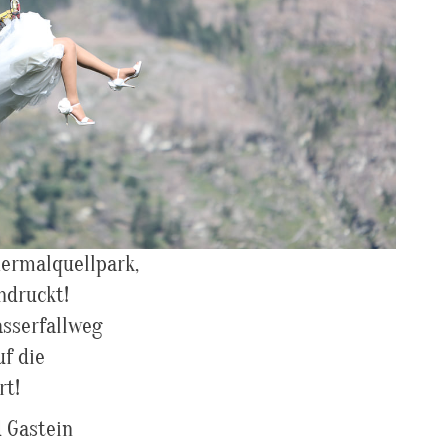
hermalquellpark,
ndruckt!
asserfallweg
f die
rt!
d Gastein