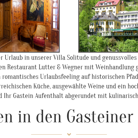
alon
Kaiserliche Sissy Suite
ea time" im
oder neue Junior
ichen Salon
Suiten
er Urlaub in unserer Villa Solitude und genussvolles
en Restaurant Lutter & Wegner mit Weinhandlung 
n romantisches Urlaubsfeeling auf historischen Pfad
rreichischen Küche, ausgewählte Weine und ein hoch
d Ihr Gastein Aufenthalt abgerundet mit kulinaris
en in den Gasteiner